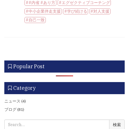
#内省 #あり方
エグゼクティブコーチング
中小企業伴走支援
学び続ける
対人支援
自己一致
Popular Post
Category
ニュース
(4)
ブログ
(81)
検
索: